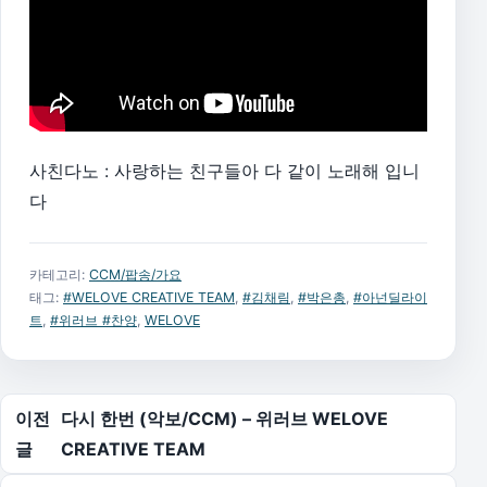
사친다노 : 사랑하는 친구들아 다 같이 노래해 입니
다
카테고리:
CCM/팝송/가요
태그:
#WELOVE CREATIVE TEAM
,
#김채림
,
#박은총
,
#아넌딜라이
트
,
#위러브 #찬양
,
WELOVE
글 탐색
이전
다시 한번 (악보/CCM) – 위러브 WELOVE
글
CREATIVE TEAM