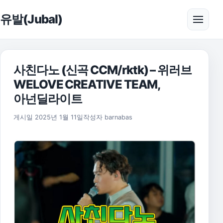
본문으로 건너뛰기
유발(Jubal)
메뉴 
사친다노 (신곡 CCM/rktk) – 위러브
WELOVE CREATIVE TEAM,
아넌딜라이트
게시일
2025년 1월 11일
작성자
barnabas