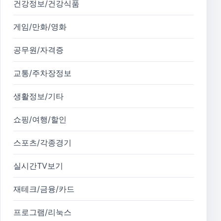
건강정보/건강식품
게임/만화/영화
공무원/자격증
교통/주차장정보
생활정보/기타
쇼핑/여행/할인
스포츠/각종경기
실시간TV보기
재테크/금융/카드
프로그램/리눅스