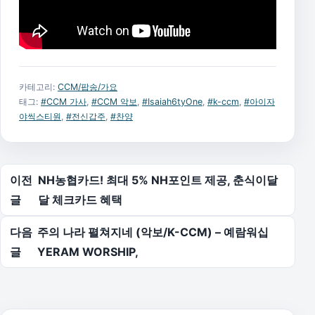
카테고리:
CCM/팝송/가요
태그:
#CCM 가사
,
#CCM 악보
,
#Isaiah6tyOne
,
#k-ccm
,
#아이자
야씩스티원
,
#전신갑주
,
#찬양
글 탐색
이전
NH농협카드! 최대 5% NH포인트 제공, 춘식이달
글
달 체크카드 혜택
다음
주의 나라 펼쳐지네 (악보/K-CCM) – 예람워십
글
YERAM WORSHIP,