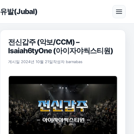
본문으로 건너뛰기
유발(Jubal)
메뉴 
전신갑주 (악보/CCM) –
Isaiah6tyOne (아이자야씩스티원)
2025년 11월 17일
게시일
2024년 10월 21일
작성자
barnabas