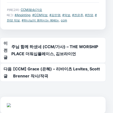
카테고리:
CCM/팝송/가요
태그:
#Anointing
,
#CCM악보
,
#김민영
,
#악보
,
#전은주
,
#찬양
,
#
찬양 악보
,
#하나님이 원하시는 예배는
,
ccm
글 탐색
이
주님 함께 하셨네 (CCM/가사) – THE WORSHIP
전
PLACE 더워십플레이스, 김브라이언
글
다음
[CCM] Grace (은혜) – 리바이츠 Levites, Scott
글
Brenner 작사/작곡