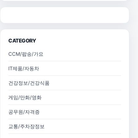
CATEGORY
CCM/팝송/가요
IT제품/자동차
건강정보/건강식품
게임/만화/영화
공무원/자격증
교통/주차장정보