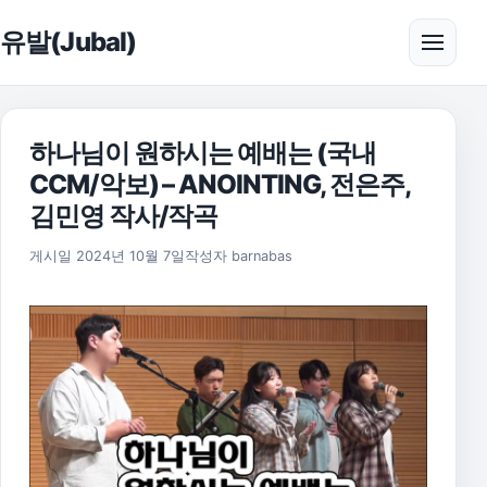
본문으로 건너뛰기
유발(Jubal)
메뉴 
하나님이 원하시는 예배는 (국내
CCM/악보) – ANOINTING, 전은주,
김민영 작사/작곡
2025년 11월 17일
게시일
2024년 10월 7일
작성자
barnabas