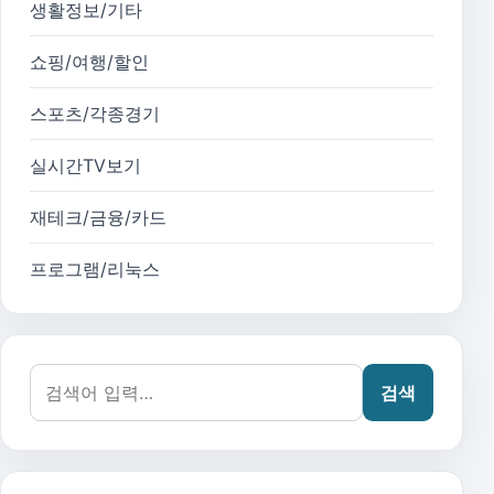
생활정보/기타
쇼핑/여행/할인
스포츠/각종경기
실시간TV보기
재테크/금융/카드
프로그램/리눅스
검색어:
검색