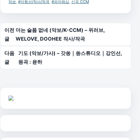
악보
,
#이동선/작사/작곡
,
#피아워십
,
신곡 CCM
글 탐색
이전
더는 슬픔 없네 (악보/K-CCM) – 위러브,
글
WELOVE, DOOHEE 작사/작곡
다음
기도 (악보/가사) – 갓쏭｜쏭스튜디오｜강인선,
글
원곡 : 윤하