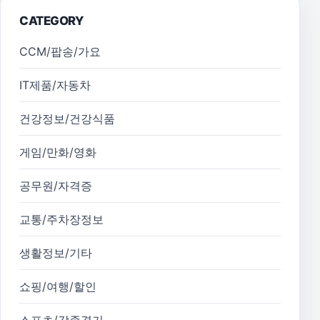
CATEGORY
CCM/팝송/가요
IT제품/자동차
건강정보/건강식품
게임/만화/영화
공무원/자격증
교통/주차장정보
생활정보/기타
쇼핑/여행/할인