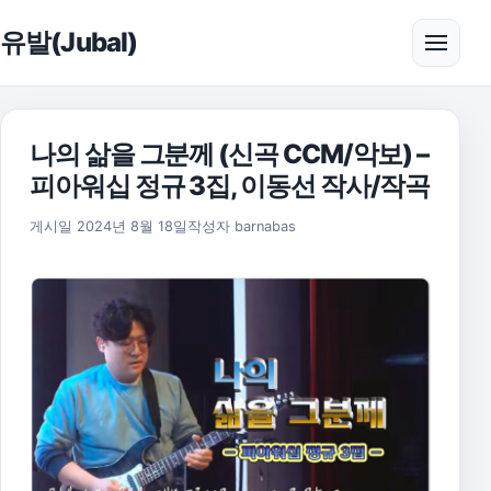
본문으로 건너뛰기
유발(Jubal)
메뉴 
나의 삶을 그분께 (신곡 CCM/악보) –
피아워십 정규 3집, 이동선 작사/작곡
2025년 11월 17일
게시일
2024년 8월 18일
작성자
barnabas