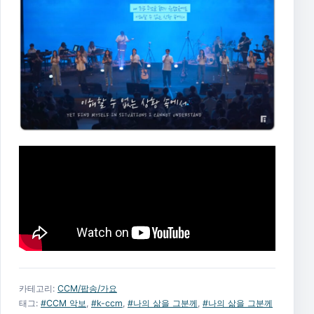
카테고리:
CCM/팝송/가요
태그:
#CCM 악보
,
#k-ccm
,
#나의 삶을 그분께
,
#나의 삶을 그분께