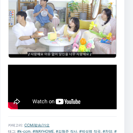
카테고리:
CCM/팝송/가요
태그:
#k-ccm
,
#WAYHOME
,
#김형준 작사
,
#박성령 작곡
,
#찬양
,
#