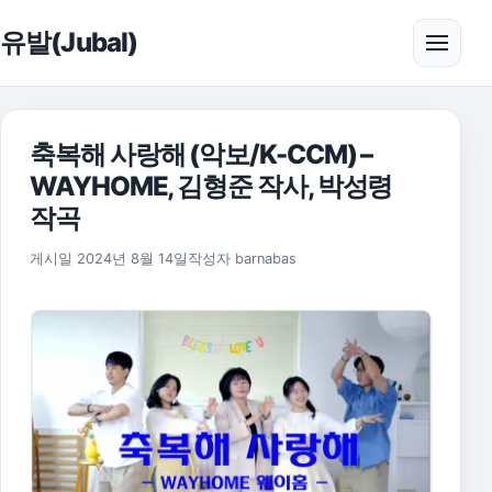
본문으로 건너뛰기
유발(Jubal)
메뉴 
축복해 사랑해 (악보/K-CCM) –
WAYHOME, 김형준 작사, 박성령
작곡
2025년 11월 17일
게시일
2024년 8월 14일
작성자
barnabas