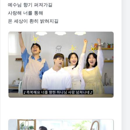
예수님 향기 퍼져가길
사랑해 너를 통해
온 세상이 환히 밝혀지길