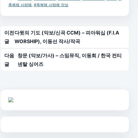
축복해 사랑해
,
#축복해 사랑해 악보
글 탐색
이전
다윗의 기도 (악보/신곡 CCM) – 피아워십 (F.I.A
글
WORSHIP), 이동선 작사/작곡
다음
창문 (악보/가사) – 스밈뮤직, 이동희 / 한국 컨티
글
넨탈 싱어즈