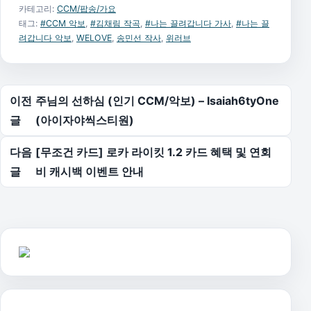
카테고리:
CCM/팝송/가요
태그:
#CCM 악보
,
#김채림 작곡
,
#나는 끌려갑니다 가사
,
#나는 끌
려갑니다 악보
,
WELOVE
,
송민선 작사
,
위러브
글 탐색
이전
주님의 선하심 (인기 CCM/악보) – Isaiah6tyOne
글
(아이자야씩스티원)
다음
[무조건 카드] 로카 라이킷 1.2 카드 혜택 및 연회
글
비 캐시백 이벤트 안내