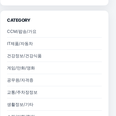
CATEGORY
CCM/팝송/가요
IT제품/자동차
건강정보/건강식품
게임/만화/영화
공무원/자격증
교통/주차장정보
생활정보/기타