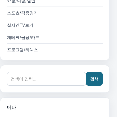
쇼핑/여행/할인
스포츠/각종경기
실시간TV보기
재테크/금융/카드
프로그램/리눅스
검색어:
검색
메타