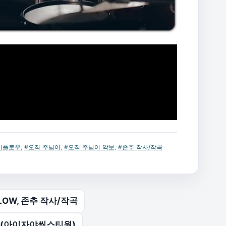
버플로우
,
#오직 주님이
,
#오직 주님이 악보
,
#존추 작사/작곡
LOW, 존추 작사/작곡
ne (아이자야씩스티원)