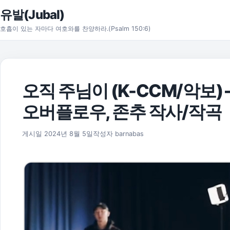
본문으로 건너뛰기
유발(Jubal)
호흡이 있는 자마다 여호와를 찬양하라.(Psalm 150:6)
오직 주님이 (K-CCM/악보) 
오버플로우, 존추 작사/작곡
2025년 11월 17일
게시일
2024년 8월 5일
작성자
barnabas