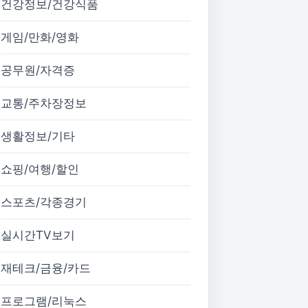
건강정보/건강식품
게임/만화/영화
공무원/자격증
교통/주차장정보
생활정보/기타
쇼핑/여행/할인
스포츠/각종경기
실시간TV보기
재테크/금융/카드
프로그램/리눅스