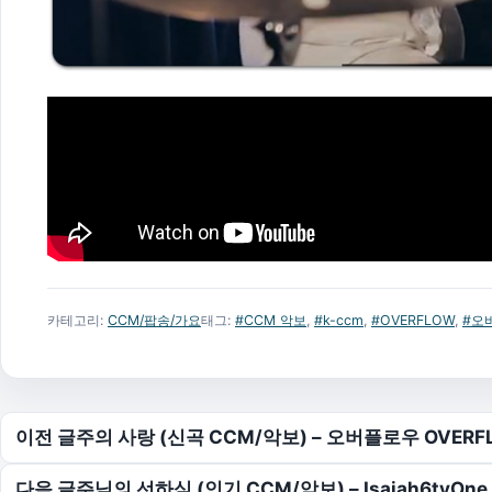
카테고리:
CCM/팝송/가요
태그:
#CCM 악보
,
#k-ccm
,
#OVERFLOW
,
#오
글 탐색
이전 글
주의 사랑 (신곡 CCM/악보) – 오버플로우 OVERF
다음 글
주님의 선하심 (인기 CCM/악보) – Isaiah6tyO