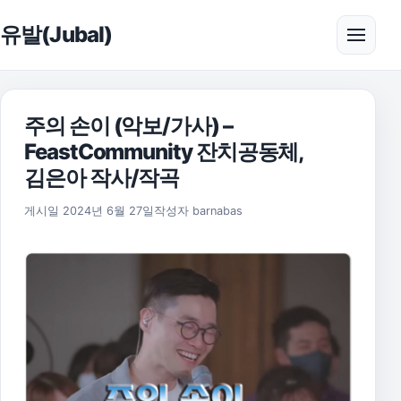
본문으로 건너뛰기
유발(Jubal)
메뉴 
주의 손이 (악보/가사) –
FeastCommunity 잔치공동체,
김은아 작사/작곡
2025년 11월 17일
게시일
2024년 6월 27일
작성자
barnabas