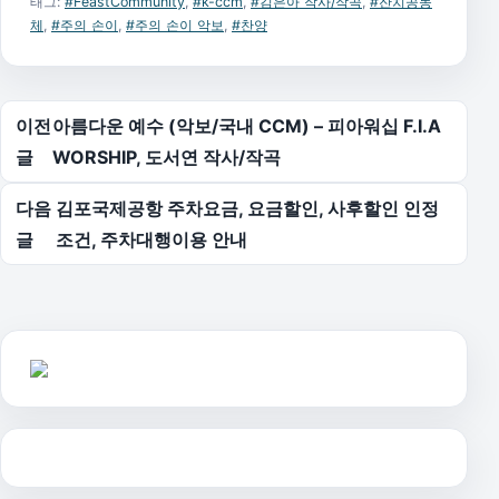
태그:
#FeastCommunity
,
#k-ccm
,
#김은아 작사/작곡
,
#잔치공동
체
,
#주의 손이
,
#주의 손이 악보
,
#찬양
글 탐색
이전
아름다운 예수 (악보/국내 CCM) – 피아워십 F.I.A
글
WORSHIP, 도서연 작사/작곡
다음
김포국제공항 주차요금, 요금할인, 사후할인 인정
글
조건, 주차대행이용 안내