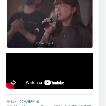
카테고리:
CCM/팝송/가요