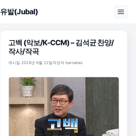
본문으로 건너뛰기
유발(Jubal)
메뉴 
고백 (악보/K-CCM) – 김석균 찬양/
작사/작곡
2025년 11월 17일
게시일
2024년 6월 22일
작성자
barnabas