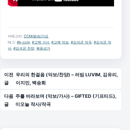
카테고리:
CCM/팝송/가요
태그:
#k-ccm
,
#고백 가사
,
#고백 악보
,
#김석균 작곡
,
#김석균 작
사
,
#김석균 찬양
,
복음성가
글 탐색
이전
우리의 한걸음 (악보/찬양) – 러빔 LUVIM, 김유리,
글
이지민, 백송희
다음
주를 바라보며 (악보/가사) – GIFTED (기프티드),
글
이오늘 작사/작곡