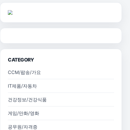
CATEGORY
CCM/팝송/가요
IT제품/자동차
건강정보/건강식품
게임/만화/영화
공무원/자격증