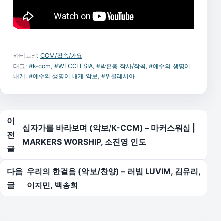
카테고리:
CCM/팝송/가요
태그:
#k-ccm
,
#WECCLESIA
,
#박은총 작사/작곡
,
#예수의 생명이
내게
,
#예수의 생명이 내게 악보
,
#위클레시아
글 탐색
이
십자가를 바라보며 (악보/K-CCM) – 마커스워십 |
전
MARKERS WORSHIP, 소진영 인도
글
다음
우리의 한걸음 (악보/찬양) – 러빔 LUVIM, 김유리,
글
이지민, 백송희