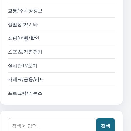
교통/주차장정보
생활정보/기타
쇼핑/여행/할인
스포츠/각종경기
실시간TV보기
재테크/금융/카드
프로그램/리눅스
검색어:
검색