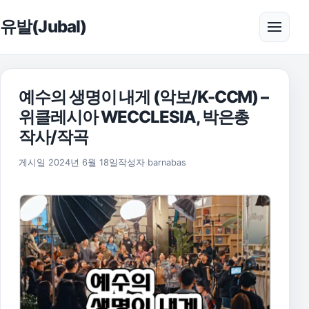
본문으로 건너뛰기
유발(Jubal)
메뉴 
예수의 생명이 내게 (악보/K-CCM) –
위클레시아 WECCLESIA, 박은총
작사/작곡
2025년 11월 17일
게시일
2024년 6월 18일
작성자
barnabas