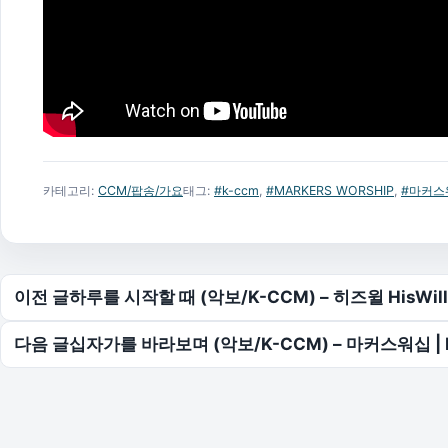
카테고리:
CCM/팝송/가요
태그:
#k-ccm
,
#MARKERS WORSHIP
,
#마커스
글 탐색
이전 글
하루를 시작할 때 (악보/K-CCM) – 히즈윌 HisWill
다음 글
십자가를 바라보며 (악보/K-CCM) – 마커스워십 | 