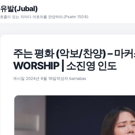
본문으로 건너뛰기
유발(Jubal)
호흡이 있는 자마다 여호와를 찬양하라.(Psalm 150:6)
주는 평화 (악보/찬양) – 마
WORSHIP | 소진영 인도
2024년 6월 16일
게시일
2024년 6월 16일
작성자
barnabas