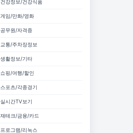
건강정보/건강식품
게임/만화/영화
공무원/자격증
교통/주차장정보
생활정보/기타
쇼핑/여행/할인
스포츠/각종경기
실시간TV보기
재테크/금융/카드
프로그램/리눅스