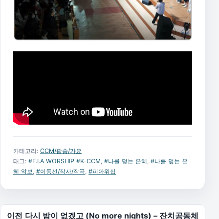
카테고리:
CCM/팝송/가요
태그:
#F.I.A WORSHIP #K-CCM
,
#나를 덮는 은혜
,
#나를 덮는 은
혜 악보
,
#이동선/작사/작곡
,
#피아워십
글 탐색
이전
다시 밤이 없겠고 (No more nights) – 잔치공동체