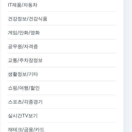
IT제품/자동차
건강정보/건강식품
게임/만화/영화
공무원/자격증
교통/주차장정보
생활정보/기타
쇼핑/여행/할인
스포츠/각종경기
실시간TV보기
재테크/금융/카드