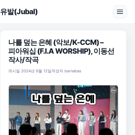
본문으로 건너뛰기
유발(Jubal)
메뉴 
나를 덮는 은혜 (악보/K-CCM) –
피아워십 (F.I.A WORSHIP), 이동선
작사/작곡
2025년 11월 17일
게시일
2024년 6월 12일
작성자
barnabas