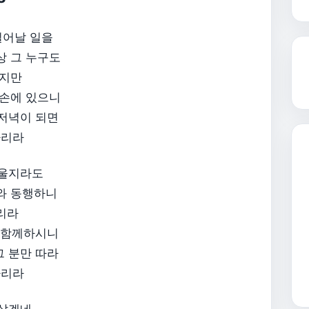
일어날 일을
상 그 누구도
없지만
 손에 있으니
 저녁이 되면
리라​
겨울지라도
와 동행하니
리라
간 함께하시니
그 분만 따라
가리라
 살겠네