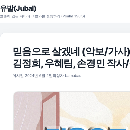
본문으로 건너뛰기
유발(Jubal)
호흡이 있는 자마다 여호와를 찬양하라.(Psalm 150:6)
믿음으로 살겠네 (악보/가사) 
김정희, 우혜림, 손경민 작사
2025년 11월 17일
게시일
2024년 6월 2일
작성자
barnabas