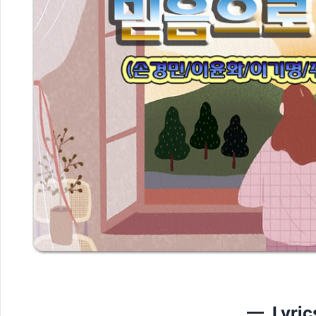
— Lyri