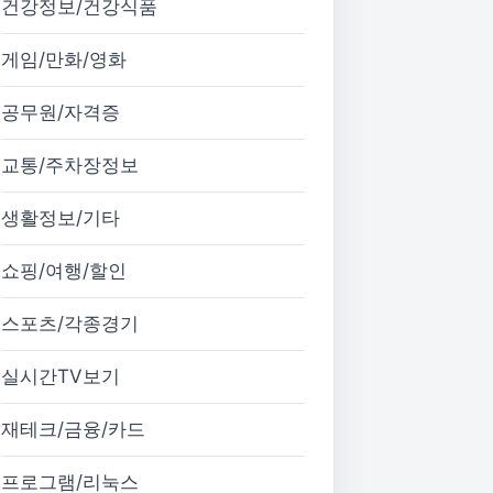
건강정보/건강식품
게임/만화/영화
공무원/자격증
교통/주차장정보
생활정보/기타
쇼핑/여행/할인
스포츠/각종경기
실시간TV보기
재테크/금융/카드
프로그램/리눅스