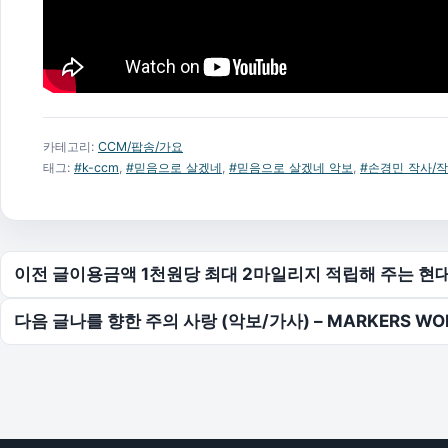
카테고리:
CCM/팝송/가요
태그:
#k-ccm
,
#믿음으로 살겠네
,
#믿음으로 살겠네 악보
,
#손경민 작사/작
글 탐색
이전 글
이용금액 1천원당 최대 2마일리지 적립해 주는 현대
다음 글
나를 향한 주의 사랑 (악보/가사) – MARKERS WO