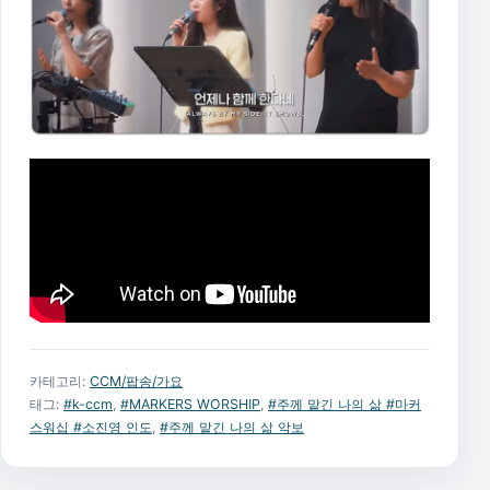
카테고리:
CCM/팝송/가요
태그:
#k-ccm
,
#MARKERS WORSHIP
,
#주께 맡긴 나의 삶 #마커
스워십 #소진영 인도
,
#주께 맡긴 나의 삶 악보