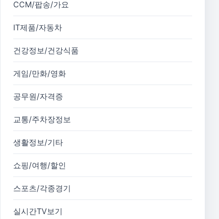
CCM/팝송/가요
IT제품/자동차
건강정보/건강식품
게임/만화/영화
공무원/자격증
교통/주차장정보
생활정보/기타
쇼핑/여행/할인
스포츠/각종경기
실시간TV보기