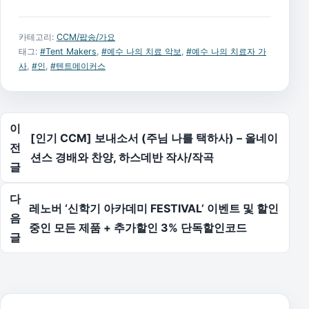
카테고리:
CCM/팝송/가요
태그:
#Tent Makers
,
#예수 나의 치료 악보
,
#예수 나의 치료자 가
사
,
#인
,
#텐트메이커스
글 탐색
이
[인기 CCM] 보내소서 (주님 나를 택하사) – 올네이
전
션스 경배와 찬양, 하스데반 작사/작곡
글
다
레노버 ‘신학기 아카데미 FESTIVAL’ 이벤트 및 할인
음
중인 모든 제품 + 추가할인 3% 단독할인코드
글