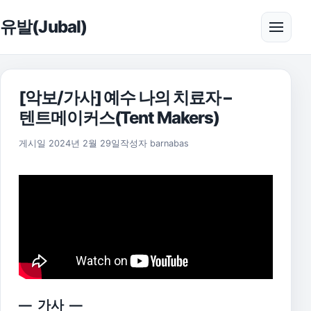
본문으로 건너뛰기
유발(Jubal)
메뉴 
[악보/가사] 예수 나의 치료자 –
텐트메이커스(Tent Makers)
2025년 11월 17일
게시일
2024년 2월 29일
작성자
barnabas
— 가사 —