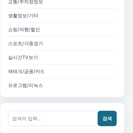
교통/주차장정보
생활정보/기타
쇼핑/여행/할인
스포츠/각종경기
실시간TV보기
재테크/금융/카드
프로그램/리눅스
검색어:
검색