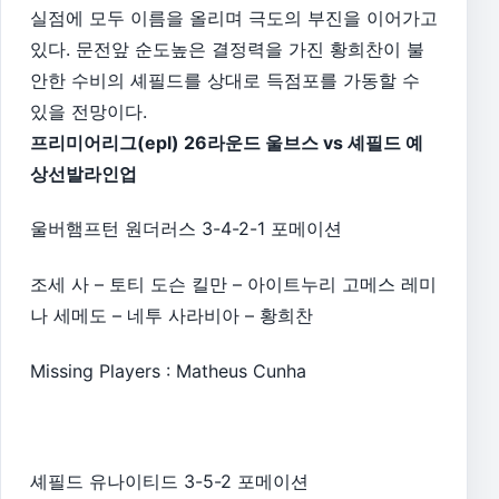
실점에 모두 이름을 올리며 극도의 부진을 이어가고
있다. 문전앞 순도높은 결정력을 가진 황희찬이 불
안한 수비의 셰필드를 상대로 득점포를 가동할 수
있을 전망이다.
프리미어리그(epl) 26라운드 울브스 vs 셰필드 예
상선발라인업
울버햄프턴 원더러스 3-4-2-1 포메이션
조세 사 – 토티 도슨 킬만 – 아이트누리 고메스 레미
나 세메도 – 네투 사라비아 – 황희찬
Missing Players : Matheus Cunha
셰필드 유나이티드 3-5-2 포메이션