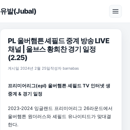
본문으로 건너뛰기
유발(Jubal)
메뉴 
PL 울버햄튼 셰필드 중계 방송 LIVE
채널 | 울브스 황희찬 경기 일정
(2.25)
2026년 8월 1일
게시일
2024년 2월 25일
작성자
barnabas
프리미어리그(epl) 울버햄튼 셰필드 TV 인터넷 생
중계 & 경기 일정
2023-2024 잉글랜드 프리미어리그 26라운드에서
울버햄튼 원더러스와 셰필드 유나이티드가 맞대결
한다.