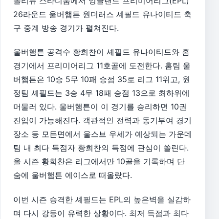
몰리뉴 스타디움에서 잉글랜드 프리미어리그(EPL)
26라운드 울버햄튼 원더러스 셰필드 유나이티드 축
구 중계 방송 경기가 펼쳐진다.
울버햄튼 공격수 황희찬이 셰필드 유나이티드와 홈
경기에서 프리미어리그 11호골에 도전한다. 홈팀 울
버햄튼은 10승 5무 10패 승점 35로 리그 11위고, 원
정팀 셰필드는 3승 4무 18패 승점 13으로 최하위에
머물러 있다. 울버햄튼이 이 경기를 승리하면 10권
진입이 가능해진다. 객관적인 전력과 동기부여 경기
장소 등 모든면에서 울스브 우세가 예상되는 가운데
팀 내 최다 득점자 황희찬의 득점에 관심이 쏠린다.
올 시즌 황희찬은 리그에서만 10골을 기록하며 단
숨에 울버햄튼 에이스로 떠올랐다.
이번 시즌 승격한 셰필드는 EPL의 높은벽을 실감하
며 다시 강등이 유력한 상황이다. 최저 득점과 최다