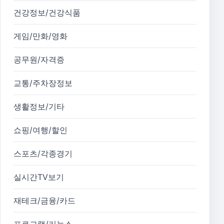
건강정보/건강식품
게임/만화/영화
공무원/자격증
교통/주차장정보
생활정보/기타
쇼핑/여행/할인
스포츠/각종경기
실시간TV보기
재테크/금융/카드
프로그램/리눅스