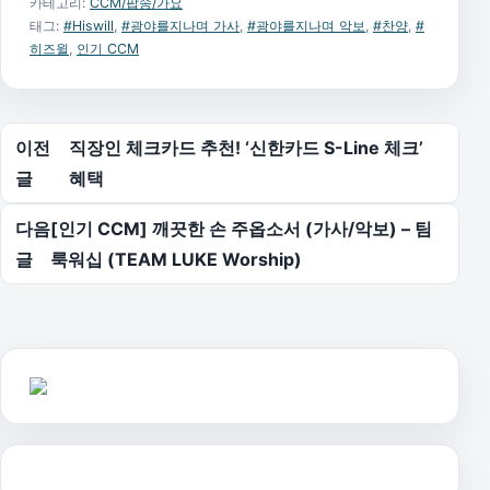
카테고리:
CCM/팝송/가요
태그:
#Hiswill
,
#광야를지나며 가사
,
#광야를지나며 악보
,
#찬양
,
#
히즈윌
,
인기 CCM
글 탐색
이전
직장인 체크카드 추천! ‘신한카드 S-Line 체크’
글
혜택
다음
[인기 CCM] 깨끗한 손 주옵소서 (가사/악보) – 팀
글
룩워십 (TEAM LUKE Worship)