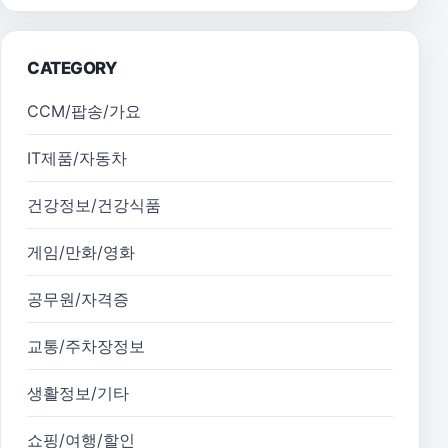
CATEGORY
CCM/팝송/가요
IT제품/자동차
건강정보/건강식품
게임/만화/영화
공무원/자격증
교통/주차장정보
생활정보/기타
쇼핑/여행/할인