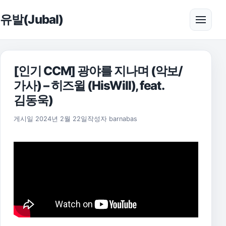
본문으로 건너뛰기
유발(Jubal)
메뉴 
[인기 CCM] 광야를 지나며 (악보/
가사) – 히즈윌 (HisWill), feat.
김동욱)
2025년 11월 17일
게시일
2024년 2월 22일
작성자
barnabas