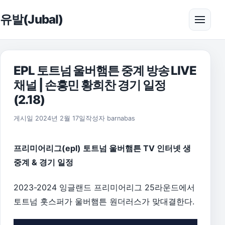
본문으로 건너뛰기
유발(Jubal)
메뉴 
EPL 토트넘 울버햄튼 중계 방송 LIVE
채널 | 손흥민 황희찬 경기 일정
(2.18)
2026년 8월 1일
게시일
2024년 2월 17일
작성자
barnabas
프리미어리그(epl) 토트넘 울버햄튼 TV 인터넷 생
중계 & 경기 일정
2023-2024 잉글랜드 프리미어리그 25라운드에서
토트넘 홋스퍼가 울버햄튼 원더러스가 맞대결한다.