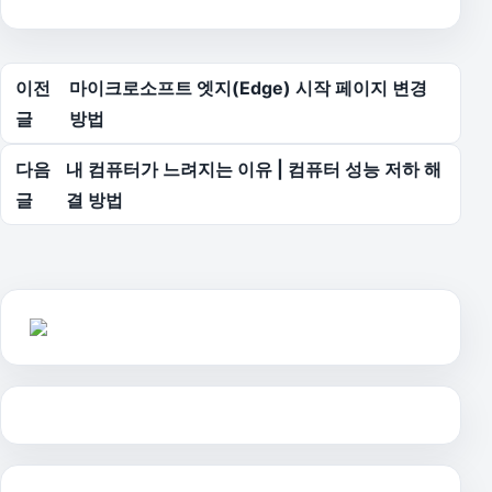
글 탐색
이전
마이크로소프트 엣지(Edge) 시작 페이지 변경
글
방법
다음
내 컴퓨터가 느려지는 이유 | 컴퓨터 성능 저하 해
글
결 방법