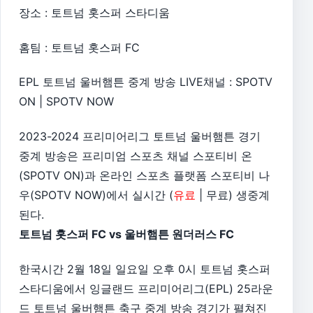
장소 : 토트넘 홋스퍼 스타디움
홈팀 : 토트넘 홋스퍼 FC
EPL 토트넘 울버햄튼 중계 방송 LIVE채널 : SPOTV
ON | SPOTV NOW
2023-2024 프리미어리그 토트넘 울버햄튼 경기
중계 방송은 프리미엄 스포츠 채널 스포티비 온
(SPOTV ON)과 온라인 스포츠 플랫폼 스포티비 나
우(SPOTV NOW)에서 실시간 (
유료
| 무료) 생중계
된다.
토트넘 홋스퍼 FC vs 울버햄튼 원더러스 FC
한국시간 2월 18일 일요일 오후 0시 토트넘 홋스퍼
스타디움에서 잉글랜드 프리미어리그(EPL) 25라운
드 토트넘 울버햄튼 축구 중계 방송 경기가 펼쳐진