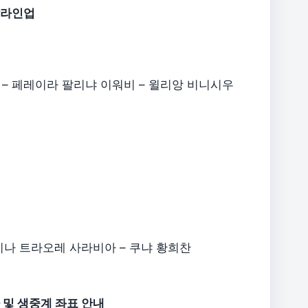
발라인업
르 – 페레이라 팔리냐 이워비 – 윌리앙 비니시우
레미나 트라오레 사라비아 – 쿠냐 황희찬
 및 생중계 좌표 안내