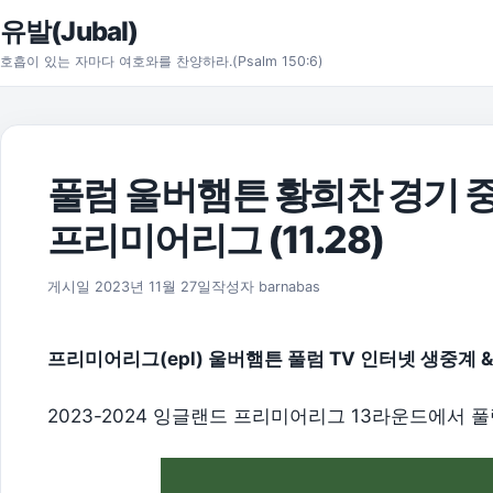
본문으로 건너뛰기
유발(Jubal)
호흡이 있는 자마다 여호와를 찬양하라.(Psalm 150:6)
풀럼 울버햄튼 황희찬 경기 중계
프리미어리그 (11.28)
2026년 8월 1일
게시일
2023년 11월 27일
작성자
barnabas
프리미어리그(epl) 울버햄튼 풀럼 TV 인터넷 생중계 
2023-2024 잉글랜드 프리미어리그 13라운드에서