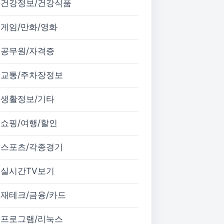
건강정보/건강식품
게임/만화/영화
공무원/자격증
교통/주차장정보
생활정보/기타
쇼핑/여행/할인
스포츠/각종경기
실시간TV보기
재테크/금융/카드
프로그램/리눅스