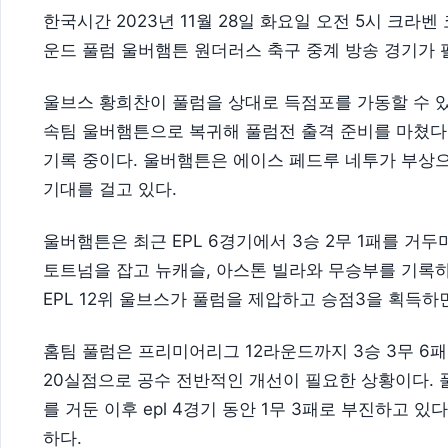
한국시간 2023년 11월 28일 화요일 오전 5시 크라
운드 풀럼 울버햄튼 원더러스 축구 중계 방송 경기가 
울브스 황희찬이 풀럼을 상대로 득점포를 가동할 수 있
속팀 울버햄튼으로 복귀해 풀럼전 출격 준비를 마쳤다.
기록 중이다. 울버햄튼은 에이스 페드루 네투가 부상
기대를 걸고 있다.
울버햄튼은 최근 EPL 6경기에서 3승 2무 1패를 거
토트넘을 잡고 뉴캐슬, 아스톤 빌라와 무승부를 기록하
EPL 12위 울브스가 풀럼을 제압하고 승점3을 획득하
홈팀 풀럼은 프리미어리그 12라운드까지 3승 3무 6패를
20실점으로 공수 전반적인 개선이 필요한 상황이다. 
를 거둔 이후 epl 4경기 동안 1무 3패로 부진하고 
하다.