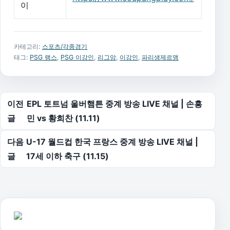
이
카테고리:
스포츠/각종경기
태그:
PSG 랭스
,
PSG 이강인
,
리그앙
,
이강인
,
파리생제르맹
글 탐색
이전
EPL 토트넘 울버햄튼 중계 방송 LIVE 채널 | 손흥
글
민 vs 황희찬 (11.11)
다음
U-17 월드컵 한국 프랑스 중계 방송 LIVE 채널 |
글
17세 이하 축구 (11.15)