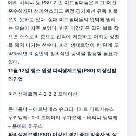
메리 비티냐 등 PSG 기존 미드필더들은 리그1에선
준수하지만 챔피언스리그 원정 경기에선 유독 힘을
쓰지 못하고 있다. 상대 미드필더들의 압박에 밀리
는 모습이 자주 보였다. 반면 이강인은 일단 볼을 잡
으면 스스로의 힘으로 압박에 저항하고 어려운 상황
을 헤쳐 나가는 선수다. 파리 생제르맹이 한 단계 도
약하려면 이강인의 창의적인 능력을 활용할 필요가
있다.
11월 12일 랭스 원정 파리생제르맹(PSG) 예상선발
라인업
파리생제르맹 4-2-2-2 포메이션
돈나룸마 – 에르난데스 슈크리니아르 마르키뉴스
무키엘레- 자이르에머리 우가르테 – 비티냐 뎀벨레
– 음바페 하무스
파리생제르맹(PSG) 이강인 경기 중계 방송사 및 생