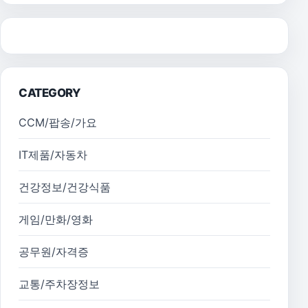
CATEGORY
CCM/팝송/가요
IT제품/자동차
건강정보/건강식품
게임/만화/영화
공무원/자격증
교통/주차장정보