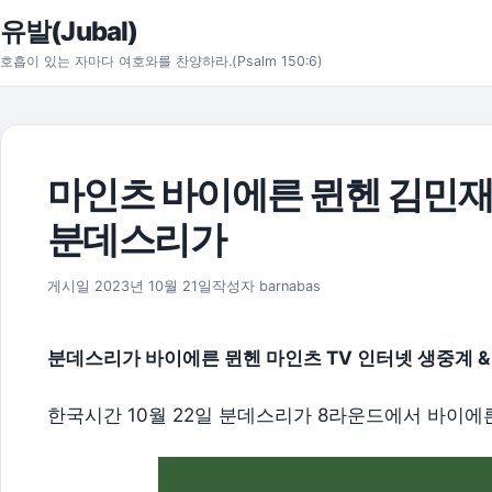
본문으로 건너뛰기
유발(Jubal)
호흡이 있는 자마다 여호와를 찬양하라.(Psalm 150:6)
마인츠 바이에른 뮌헨 김민재 중
분데스리가
2026년 8월 1일
게시일
2023년 10월 21일
작성자
barnabas
분데스리가 바이에른 뮌헨 마인츠 TV 인터넷 생중계 &
한국시간 10월 22일 분데스리가 8라운드에서 바이에