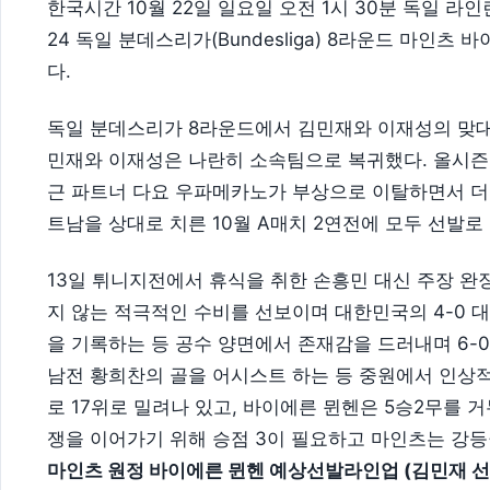
한국시간 10월 22일 일요일 오전 1시 30분 독일 라
24 독일 분데스리가(Bundesliga) 8라운드 마인
다.
독일 분데스리가 8라운드에서 김민재와 이재성의 맞대결
민재와 이재성은 나란히 소속팀으로 복귀했다. 올시즌
근 파트너 다요 우파메카노가 부상으로 이탈하면서 더
트남을 상대로 치른 10월 A매치 2연전에 모두 선발
13일 튀니지전에서 휴식을 취한 손흥민 대신 주장 완
지 않는 적극적인 수비를 선보이며 대한민국의 4-0 
을 기록하는 등 공수 양면에서 존재감을 드러내며 6-
남전 황희찬의 골을 어시스트 하는 등 중원에서 인상적
로 17위로 밀려나 있고, 바이에른 뮌헨은 5승2무를 거
쟁을 이어가기 위해 승점 3이 필요하고 마인츠는 강등
마인츠 원정 바이에른 뮌헨 예상선발라인업 (김민재 선