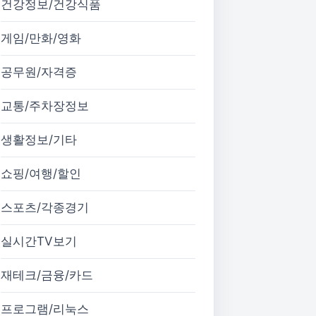
건강정보/건강식품
게임/만화/영화
공무원/자격증
교통/주차장정보
생활정보/기타
쇼핑/여행/할인
스포츠/각종경기
실시간TV보기
재테크/금융/카드
프로그램/리눅스