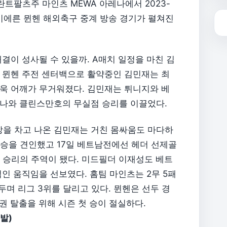
인란트팔츠주 마인츠 MEWA 아레나에서 2023-
츠 바이에른 뮌헨 해외축구 중계 방송 경기가 펼쳐진
이 성사될 수 있을까. A매치 일정을 마친 김
 뮌헨 주전 센터백으로 활약중인 김민재는 최
욱 어깨가 무거워졌다. 김민재는 튀니지와 베
로 나와 클린스만호의 무실점 승리를 이끌었다.
장을 차고 나온 김민재는 거친 몸싸움도 마다하
대승을 견인했고 17일 베트남전에선 헤더 선제골
0 승리의 주역이 됐다. 미드필더 이재성도 베트
인 움직임을 선보였다. 홈팀 마인츠는 2무 5패
두며 리그 3위를 달리고 있다. 뮌헨은 선두 경
권 탈출을 위해 시즌 첫 승이 절실하다.
발)