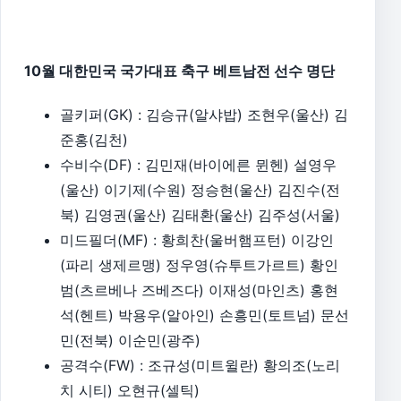
10월 대한민국 국가대표 축구 베트남전 선수 명단
골키퍼(GK) : 김승규(알샤밥) 조현우(울산) 김
준홍(김천)
수비수(DF) : 김민재(바이에른 뮌헨) 설영우
(울산) 이기제(수원) 정승현(울산) 김진수(전
북) 김영권(울산) 김태환(울산) 김주성(서울)
미드필더(MF) : 황희찬(울버햄프턴) 이강인
(파리 생제르맹) 정우영(슈투트가르트) 황인
범(츠르베나 즈베즈다) 이재성(마인츠) 홍현
석(헨트) 박용우(알아인) 손흥민(토트넘) 문선
민(전북) 이순민(광주)
공격수(FW) : 조규성(미트윌란) 황의조(노리
치 시티) 오현규(셀틱)