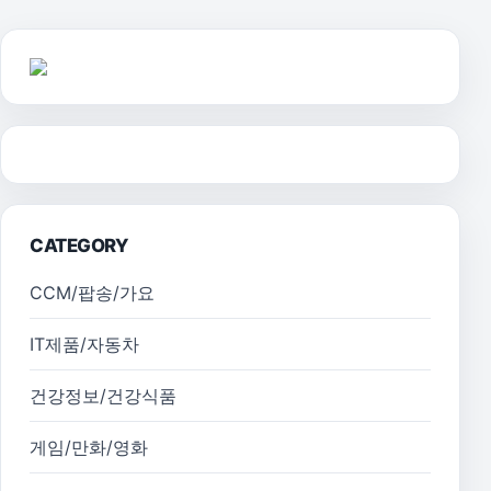
CATEGORY
CCM/팝송/가요
IT제품/자동차
건강정보/건강식품
게임/만화/영화