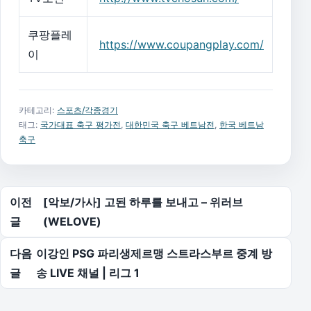
쿠팡플레
https://www.coupangplay.com/
이
카테고리:
스포츠/각종경기
태그:
국가대표 축구 평가전
,
대한민국 축구 베트남전
,
한국 베트남
축구
글 탐색
이전
[악보/가사] 고된 하루를 보내고 – 위러브
글
(WELOVE)
다음
이강인 PSG 파리생제르맹 스트라스부르 중계 방
글
송 LIVE 채널 | 리그 1