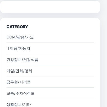
CATEGORY
CCM/팝송/가요
IT제품/자동차
건강정보/건강식품
게임/만화/영화
공무원/자격증
교통/주차장정보
생활정보/기타