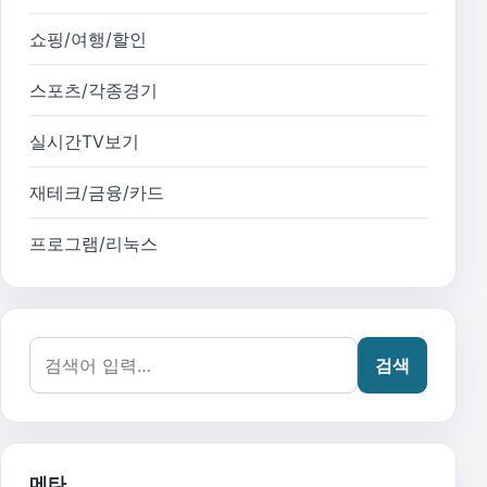
쇼핑/여행/할인
스포츠/각종경기
실시간TV보기
재테크/금융/카드
프로그램/리눅스
검색어:
검색
메타