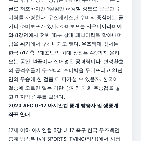
골로 저조하지만 1실점만 허용할 정도로 끈끈한 수
비력를 자랑한다. 우즈베키스탄 수비의 중심에는 골
키퍼 소비로프가 있다. 소비로프는 사우디아라비아
와 8강전에서 전반 18분 상대 페널티킥을 막아내며
팀을 위기에서 구해내기도 했다. 우즈벡에 맞서는
한국 u17 축구대표팀의 최대 장점은 4강까지 올라
오는 동안 14골이나 집어넣은 공격력이다. 변성환호
의 공격수들이 우즈벡의 수비벽을 무너뜨리고 21년
만의 우승에 한 걸음 더 다가설 수 있을까. 한국이
결승에 오르면 일본 이란 승자와 대회 우승컵을 놓
고 마지막 승부를 벌인다.
2023 AFC U-17 아시안컵 중계 방송사 및 생중계
좌표 안내
17세 이하 아시안컵 8강 U-17 축구 한국 우즈벡전
중계 방송은 tvN SPORTS, TVING(티빙)에서 시청