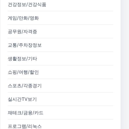
건강정보/건강식품
게임/만화/영화
공무원/자격증
교통/주차장정보
생활정보/기타
쇼핑/여행/할인
스포츠/각종경기
실시간TV보기
재테크/금융/카드
프로그램/리눅스