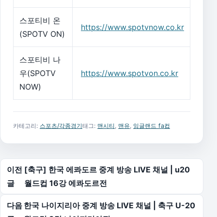
스포티비 온
https://www.spotvnow.co.kr
(SPOTV ON)
스포티비 나
우(SPOTV
https://www.spotvon.co.kr
NOW)
카테고리:
스포츠/각종경기
태그:
맨시티
,
맨유
,
잉글랜드 fa컵
글 탐색
이전
[축구] 한국 에콰도르 중계 방송 LIVE 채널 | u20
글
월드컵 16강 에콰도르전
다음
한국 나이지리아 중계 방송 LIVE 채널 | 축구 U-20