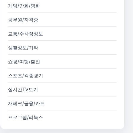
게임/만화/영화
공무원/자격증
교통/주차장정보
생활정보/기타
쇼핑/여행/할인
스포츠/각종경기
실시간TV보기
재테크/금융/카드
프로그램/리눅스