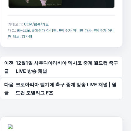
카테고리:
CCM/팝송/가요
태그:
#k-ccm
,
#예수가 아니면
,
#예수가 아니면 가사
,
#예수가 아니
면 악보
,
김찬양
글 탐색
이전
12월1일 사우디아라비아 멕시코 중계 월드컵 축구
글
LIVE 방송 채널
다음
크로아티아 벨기에 축구 중계 방송 LIVE 채널 | 월
글
드컵 조별리그 F조