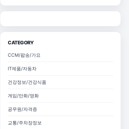
CATEGORY
CCM/팝송/가요
IT제품/자동차
건강정보/건강식품
게임/만화/영화
공무원/자격증
교통/주차장정보