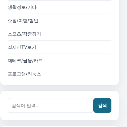
생활정보/기타
쇼핑/여행/할인
스포츠/각종경기
실시간TV보기
재테크/금융/카드
프로그램/리눅스
검색어:
검색