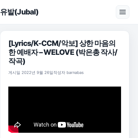
본문으로 건너뛰기
유발(Jubal)
메뉴 
[Lyrics/K-CCM/악보] 상한 마음의
한 예배자 – WELOVE (박은총 작사/
작곡)
2025년 11월 18일
게시일
2022년 9월 26일
작성자
barnabas