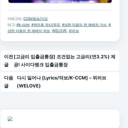
카테고리:
CCM/팝송/가요
태그:
#k-ccm
,
#박은총 작사/작곡
,
#상한 마음의 한 예배자 가사
,
#
상한 마음의 한 예배자 악보
,
WELOVE
,
위러브
글 탐색
이전
[고금리 입출금통장] 조건없는 고금리(연3.2%) 제
글
공! 사이다뱅크 입출금통장
다음
다시 일어나 [Lyrics/악보/K-CCM] – 위러브
글
(WELOVE)