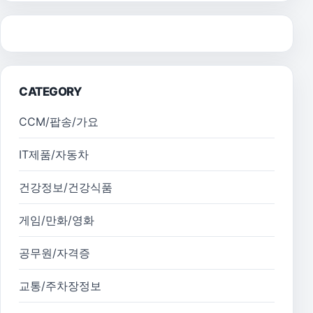
CATEGORY
CCM/팝송/가요
IT제품/자동차
건강정보/건강식품
게임/만화/영화
공무원/자격증
교통/주차장정보