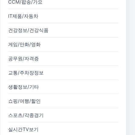
CCM/팝송/가요
IT제품/자동차
건강정보/건강식품
게임/만화/영화
공무원/자격증
교통/주차장정보
생활정보/기타
쇼핑/여행/할인
스포츠/각종경기
실시간TV보기