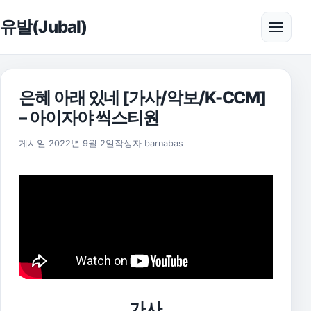
본문으로 건너뛰기
유발(Jubal)
메뉴 
은혜 아래 있네 [가사/악보/K-CCM]
– 아이자야 씩스티원
2025년 11월 18일
게시일
2022년 9월 2일
작성자
barnabas
가사