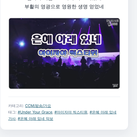
부활의 영광으로 영원한 생명 얻었네
카테고리:
CCM/팝송/가요
태그:
#Under Your Grace
,
#아이자야 씩스티원
,
#은혜 아래 있네
가사
,
#은혜 아래 있네 악보