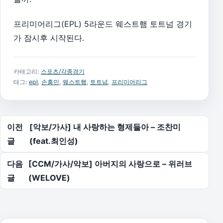
프리미어리그(EPL) 5라운드 웨스트햄 토트넘 경기
가 잠시후 시작된다.
카테고리:
스포츠/각종경기
태그:
epl
,
손흥민
,
웨스트햄
,
토트넘
,
프리미어리그
글 탐색
이전
[악보/가사] 내 사랑하는 형제들아 – 조찬미
글
(feat.최인성)
다음
[CCM/가사/악보] 아버지의 사랑으로 – 위러브
글
(WELOVE)