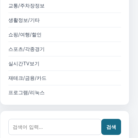
교통/주차장정보
생활정보/기타
쇼핑/여행/할인
스포츠/각종경기
실시간TV보기
재테크/금융/카드
프로그램/리눅스
검색어:
검색