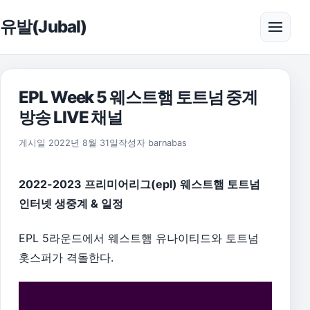
본문으로 건너뛰기
유발(Jubal)
메뉴 
EPL Week 5 웨스트햄 토트넘 중계
방송 LIVE 채널
2026년 8월 1일
게시일
2022년 8월 31일
작성자
barnabas
2022-2023 프리미어리그(epl) 웨스트햄 토트넘
인터넷 생중계 & 일정
EPL 5라운드에서 웨스트햄 유나이티드와 토트넘
홋스퍼가 격돌한다.