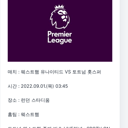
매치 : 웨스트햄 유나이티드 VS 토트넘 홋스퍼
시간 : 2022.09.01.(목) 03:45
장소 : 런던 스타디움
홈팀 : 웨스트햄