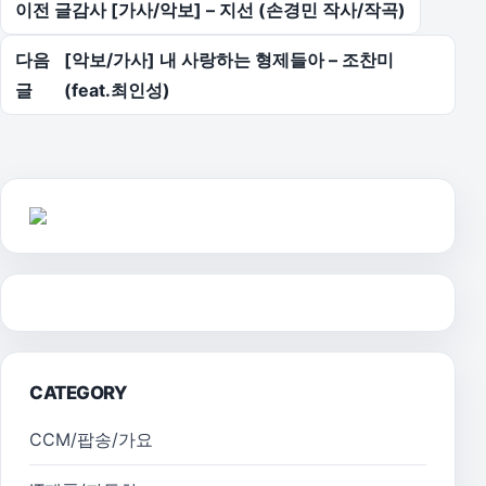
글 탐색
이전 글
감사 [가사/악보] – 지선 (손경민 작사/작곡)
다음
[악보/가사] 내 사랑하는 형제들아 – 조찬미
글
(feat.최인성)
CATEGORY
CCM/팝송/가요