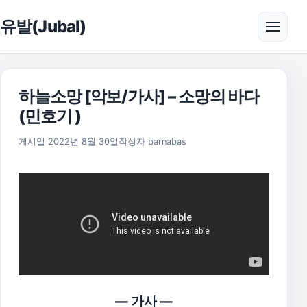
본문으로 건너뛰기
유발(Jubal)
메뉴 
하늘소망 [악보/가사] – 소망의 바다
(민호기 )
2025년 11월 18일
게시일
2022년 8월 30일
작성자
barnabas
— 가사 —