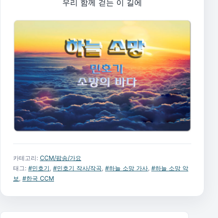
우리 함께 걷는 이 길에
카테고리:
CCM/팝송/가요
태그:
#민호기
,
#민호기 작사/작곡
,
#하늘 소망 가사
,
#하늘 소망 악
보
,
#한국 CCM