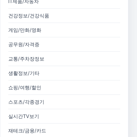
IT제품/자동차
건강정보/건강식품
게임/만화/영화
공무원/자격증
교통/주차장정보
생활정보/기타
쇼핑/여행/할인
스포츠/각종경기
실시간TV보기
재테크/금융/카드