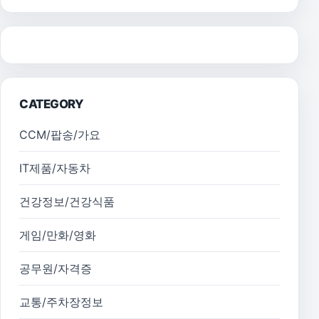
CATEGORY
CCM/팝송/가요
IT제품/자동차
건강정보/건강식품
게임/만화/영화
공무원/자격증
교통/주차장정보