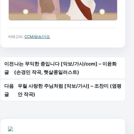
카테고리:
CCM/팝송/가요
글 탐색
이전
나는 무익한 종입니다 [악보/가사/ccm] – 이윤화
글
(손경민 작곡, 햇살콩일러스트)
다음
우릴 사랑한 주님처럼 [악보/가사] – 조찬미 (염평
글
안 작곡)