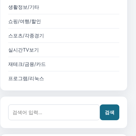
생활정보/기타
쇼핑/여행/할인
스포츠/각종경기
실시간TV보기
재테크/금융/카드
프로그램/리눅스
검색어:
검색