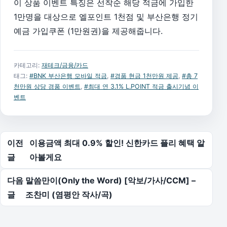
이 상품 이벤트 특징은 선착순 해당 적금에 가입한
1만명을 대상으로 엘포인트 1천점 및 부산은행 정기
예금 가입쿠폰 (1만원권)을 제공해줍니다.
카테고리:
재테크/금융/카드
태그:
#BNK 부산은행 모바일 적금
,
#경품 현금 1천만원 제공
,
#총 7
천만원 상당 경품 이벤트
,
#최대 연 3.1% L.POINT 적금 출시기념 이
벤트
글 탐색
이전
이용금액 최대 0.9% 할인! 신한카드 플리 혜택 알
글
아볼게요
다음
말씀만이(Only the Word) [악보/가사/CCM] –
글
조찬미 (염평안 작사/곡)