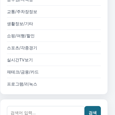
교통/주차장정보
생활정보/기타
쇼핑/여행/할인
스포츠/각종경기
실시간TV보기
재테크/금융/카드
프로그램/리눅스
검색어:
검색