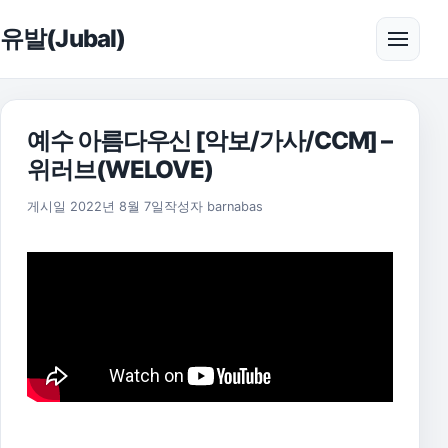
본문으로 건너뛰기
유발(Jubal)
메뉴 
예수 아름다우신 [악보/가사/CCM] –
위러브(WELOVE)
2025년 11월 18일
게시일
2022년 8월 7일
작성자
barnabas