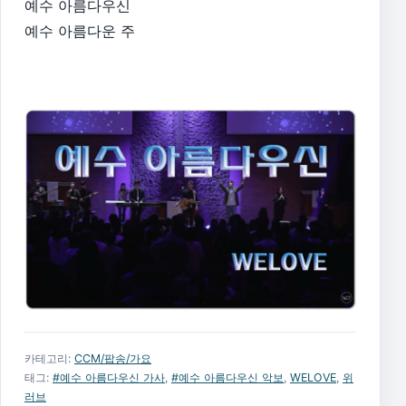
예수 아름다우신
예수 아름다운 주
카테고리:
CCM/팝송/가요
태그:
#예수 아름다우신 가사
,
#예수 아름다우신 악보
,
WELOVE
,
위
러브