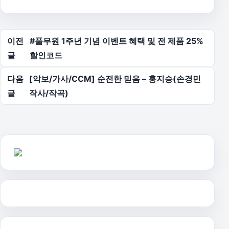
글 탐색
이전
#풀무원 1주년 기념 이벤트 혜택 및 전 제품 25%
글
할인코드
다음
[악보/가사/CCM] 순전한 믿음 – 홍지승(손경민
글
작사/작곡)