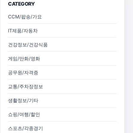
CATEGORY
CCM/팝송/가요
IT제품/자동차
건강정보/건강식품
게임/만화/영화
공무원/자격증
교통/주차장정보
생활정보/기타
쇼핑/여행/할인
스포츠/각종경기