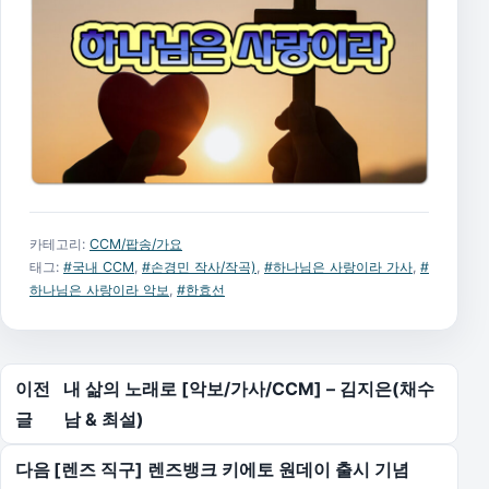
카테고리:
CCM/팝송/가요
태그:
#국내 CCM
,
#손경민 작사/작곡)
,
#하나님은 사랑이라 가사
,
#
하나님은 사랑이라 악보
,
#한효선
글 탐색
이전
내 삶의 노래로 [악보/가사/CCM] – 김지은(채수
글
남 & 최설)
다음
[렌즈 직구] 렌즈뱅크 키에토 원데이 출시 기념