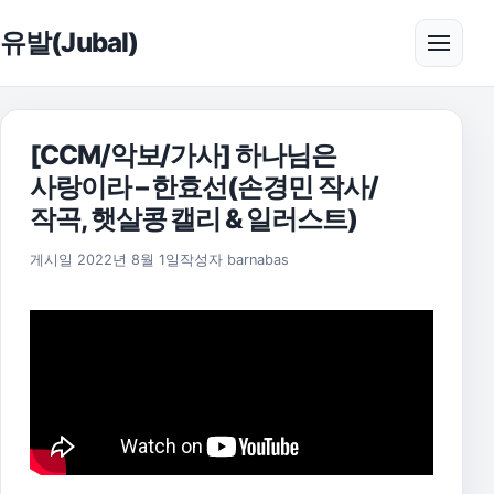
본문으로 건너뛰기
유발(Jubal)
메뉴 
[CCM/악보/가사] 하나님은
사랑이라 – 한효선(손경민 작사/
작곡, 햇살콩 캘리 & 일러스트)
2025년 11월 18일
게시일
2022년 8월 1일
작성자
barnabas