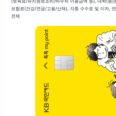
(보육료/유치원보조비/바우처 이용금액 등), 대학(원)등
보험료(건강/연금/고용/산재), 각종 수수료 및 이자, 
전체