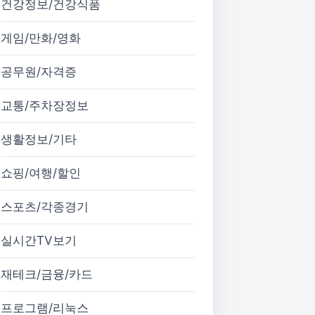
건강정보/건강식품
게임/만화/영화
공무원/자격증
교통/주차장정보
생활정보/기타
쇼핑/여행/할인
스포츠/각종경기
실시간TV보기
재테크/금융/카드
프로그램/리눅스