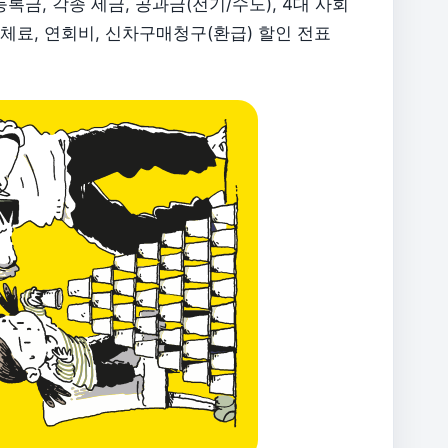
록금, 각종 세금, 공과금(전기/수도), 4대 사회
연체료, 연회비, 신차구매청구(환급) 할인 전표