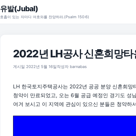
본문으로 건너뛰기
유발(Jubal)
호흡이 있는 자마다 여호와를 찬양하라.(Psalm 150:6)
2022년 LH공사 신혼희망
2022년 5월 16일
게시일
2022년 5월 16일
작성자
barnabas
LH 한국토지주택공사는 2022년 공공 분양 신혼희망타
청약이 만료되었고, 오는 6월 공급 예정인 경기도 성남
여겨 보시고 이 지역에 관심이 있으신 분들은 청약하