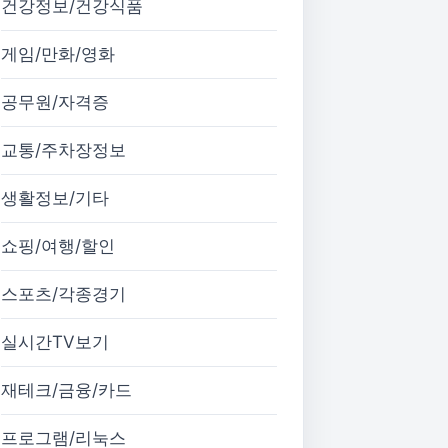
건강정보/건강식품
게임/만화/영화
공무원/자격증
교통/주차장정보
생활정보/기타
쇼핑/여행/할인
스포츠/각종경기
실시간TV보기
재테크/금융/카드
프로그램/리눅스