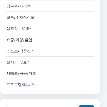
공무원/자격증
교통/주차장정보
생활정보/기타
쇼핑/여행/할인
스포츠/각종경기
실시간TV보기
재테크/금융/카드
프로그램/리눅스