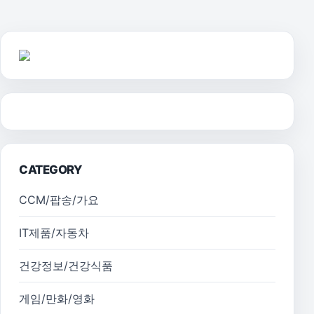
CATEGORY
CCM/팝송/가요
IT제품/자동차
건강정보/건강식품
게임/만화/영화