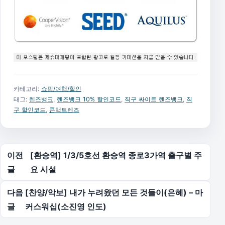
카테고리:
쇼핑/여행/할인
태그:
렌즈뱅크
,
렌즈뱅크 10% 할인코드
,
직구 싸이트 렌즈뱅크
,
직
구 할인코드
,
콘택트렌즈
글 탐색
이전
[환승역] 1/3/5호선 환승역 종로3가역 출구별 주
글
요 시설
다음
[찬양/악보] 내가 누려왔던 모든 것들이(은혜) – 마
글
커스워십(소진영 인도)