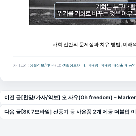
사회 전반의 문제점과 치유 방법, 미래의
카테고리:
생활정보/기타
태그:
생활정보/기타
,
이재명
,
이재명 대선출마 동
글 탐색
이전 글
[찬양/가사/악보] 오 자유(Oh freedom) – Marke
다음 글
[SK 7모바일] 선풍기 등 사은품 2개 제공 더블업 