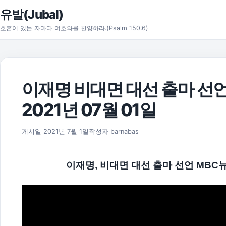
본문으로 건너뛰기
유발(Jubal)
호흡이 있는 자마다 여호와를 찬양하라.(Psalm 150:6)
이재명 비대면 대선 출마 선언
2021년 07월 01일
2021년 7월 11일
게시일
2021년 7월 1일
작성자
barnabas
이재명, 비대면 대선 출마 선언 MBC뉴