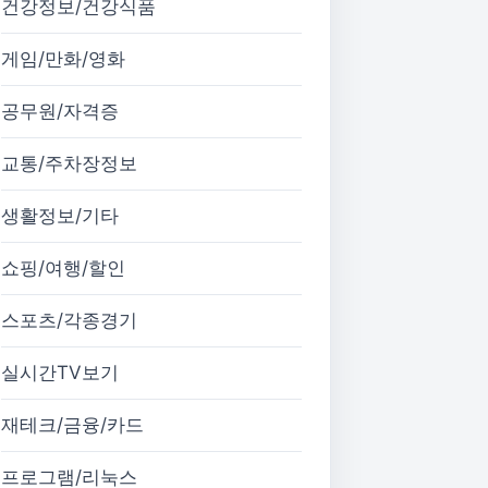
건강정보/건강식품
게임/만화/영화
공무원/자격증
교통/주차장정보
생활정보/기타
쇼핑/여행/할인
스포츠/각종경기
실시간TV보기
재테크/금융/카드
프로그램/리눅스