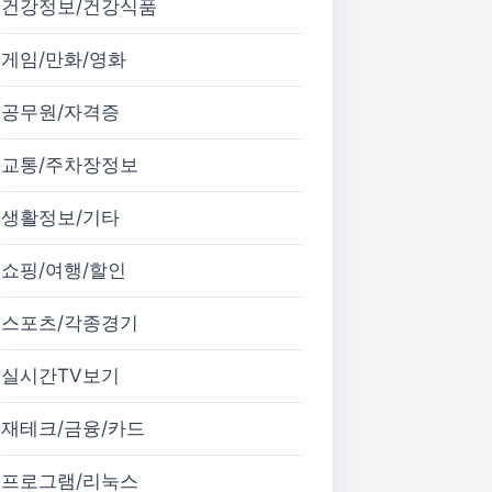
건강정보/건강식품
게임/만화/영화
공무원/자격증
교통/주차장정보
생활정보/기타
쇼핑/여행/할인
스포츠/각종경기
실시간TV보기
재테크/금융/카드
프로그램/리눅스