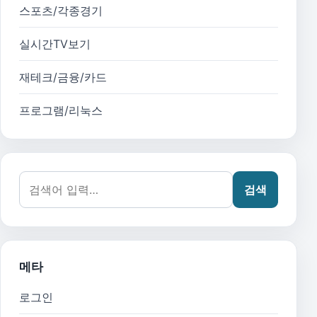
스포츠/각종경기
실시간TV보기
재테크/금융/카드
프로그램/리눅스
검색어:
검색
메타
로그인