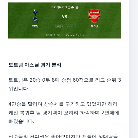
토트넘 아스날 경기 분석
토트넘은 20승 0무 8패 승점 60점으로 리그 순위 3
위입니다.
4연승을 달리며 상승세를 구가하고 있었지만 해리
케인 복귀후 팀 경기력이 오히려 하락하며 2연패에
빠졌습니다.
선수들의 컨디션은 좋아보이지만 전술이 상대팀들