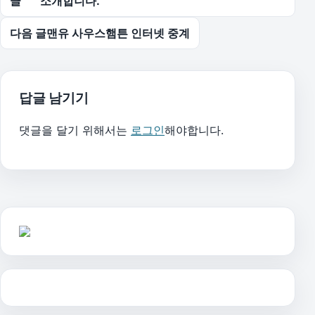
글
소개합니다.
다음 글
맨유 사우스햄튼 인터넷 중계
답글 남기기
댓글을 달기 위해서는
로그인
해야합니다.