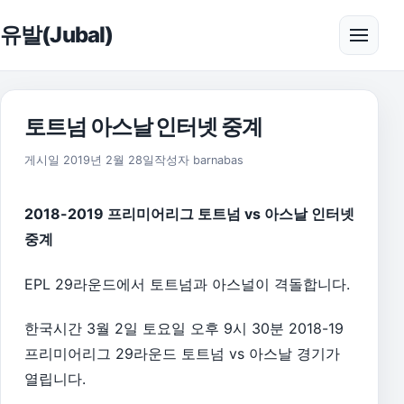
본문으로 건너뛰기
유발(Jubal)
메뉴 
토트넘 아스날 인터넷 중계
2019년 4월 12일
게시일
2019년 2월 28일
작성자
barnabas
2018-2019 프리미어리그 토트넘 vs 아스날 인터넷
중계
EPL 29라운드에서 토트넘과 아스널이 격돌합니다.
한국시간 3월 2일 토요일 오후 9시 30분 2018-19
프리미어리그 29라운드 토트넘 vs 아스날 경기가
열립니다.