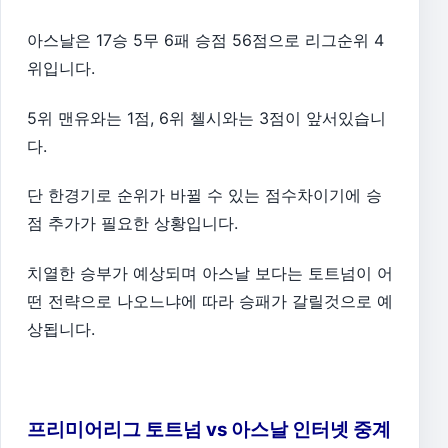
아스날은 17승 5무 6패 승점 56점으로 리그순위 4
위입니다.
5위 맨유와는 1점, 6위 첼시와는 3점이 앞서있습니
다.
단 한경기로 순위가 바뀔 수 있는 점수차이기에 승
점 추가가 필요한 상황입니다.
치열한 승부가 예상되며 아스날 보다는 토트넘이 어
떤 전략으로 나오느냐에 따라 승패가 갈릴것으로 예
상됩니다.
프리미어리그 토트넘 vs 아스날 인터넷 중계