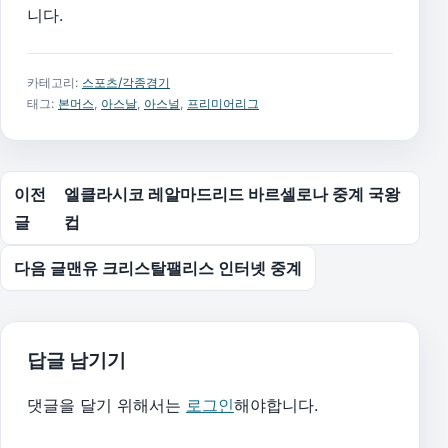
니다.
카테고리:
스포츠/각종경기
태그:
본머스
,
아스날
,
아스널
,
프리미어리그
글 탐색
이전
엘클라시코 레알마드리드 바르셀로나 중계 국왕
글
컵
다음 글
맨유 크리스탈팰리스 인터넷 중계
답글 남기기
댓글을 달기 위해서는
로그인
해야합니다.