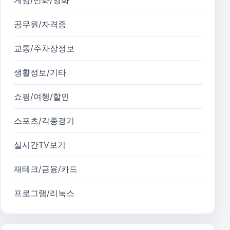
게임/만화/영화
공무원/자격증
교통/주차장정보
생활정보/기타
쇼핑/여행/할인
스포츠/각종경기
실시간TV보기
재테크/금융/카드
프로그램/리눅스