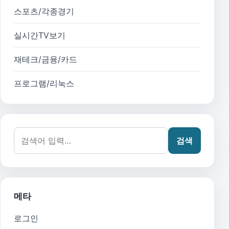
스포츠/각종경기
실시간TV보기
재테크/금융/카드
프로그램/리눅스
검색어:
검색
메타
로그인