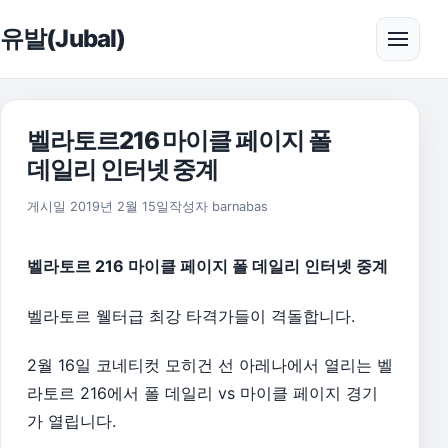
본문으로 건너뛰기
유발(Jubal)
메뉴 
벨라토르216 마이클 페이지 폴
데일리 인터넷 중계
2019년 4월 26일
게시일
2019년 2월 15일
작성자
barnabas
벨라토르 216 마이클 페이지 폴 데일리 인터넷 중계
벨라토르 웰터급 최강 타격가들이 격돌합니다.
2월 16일 코네티컷 모히건 선 아레나에서 열리는 벨
라토르 216에서 폴 데일리 vs 마이클 페이지 경기
가 열립니다.