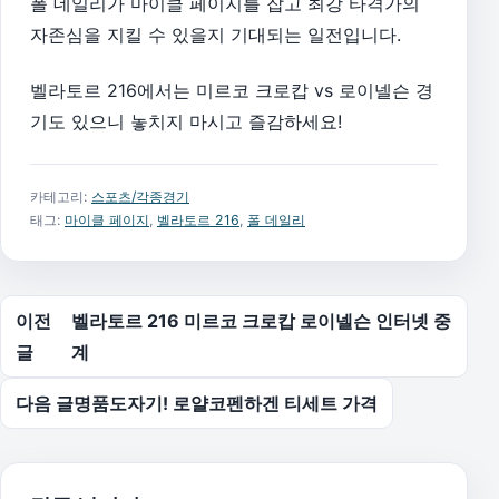
폴 데일리가 마이클 페이지를 잡고 최강 타격가의
자존심을 지킬 수 있을지 기대되는 일전입니다.
벨라토르 216에서는 미르코 크로캅 vs 로이넬슨 경
기도 있으니 놓치지 마시고 즐감하세요!
카테고리:
스포츠/각종경기
태그:
마이클 페이지
,
벨라토르 216
,
폴 데일리
글 탐색
이전
벨라토르 216 미르코 크로캅 로이넬슨 인터넷 중
글
계
다음 글
명품도자기! 로얄코펜하겐 티세트 가격