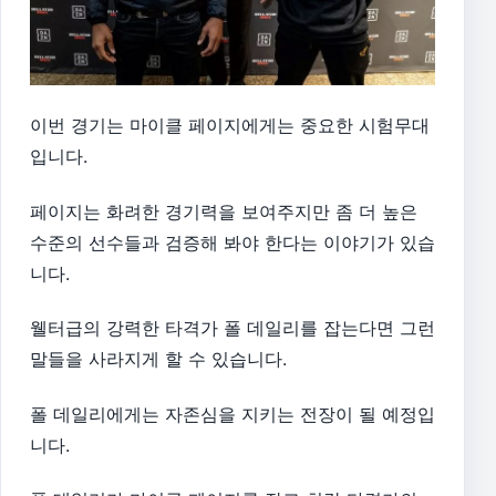
이번 경기는 마이클 페이지에게는 중요한 시험무대
입니다.
페이지는 화려한 경기력을 보여주지만 좀 더 높은
수준의 선수들과 검증해 봐야 한다는 이야기가 있습
니다.
웰터급의 강력한 타격가 폴 데일리를 잡는다면 그런
말들을 사라지게 할 수 있습니다.
폴 데일리에게는 자존심을 지키는 전장이 될 예정입
니다.