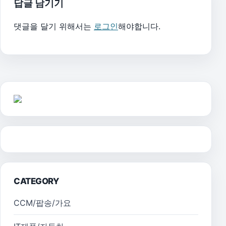
답글 남기기
댓글을 달기 위해서는
로그인
해야합니다.
CATEGORY
CCM/팝송/가요