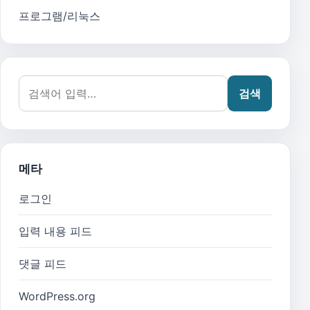
프로그램/리눅스
검색어:
검색
메타
로그인
입력 내용 피드
댓글 피드
WordPress.org