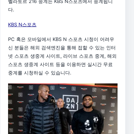
벨라토르 216 중계는 KBS N스포츠에서 중계됩니
다.
KBS N스포츠
PC 혹은 모바일에서 KBS N 스포츠 시청이 어려우
신 분들은 해외 검색엔진을 통해 접할 수 있는 인터
넷 스포츠 생중계 사이트, 라이브 스포츠 중계, 해외
스포츠 생중계 사이트 등을 이용하면 실시간 무료
중계를 시청하실 수 있습니다.