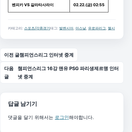
벤피카 VS 갈라타사라이
02.22.(금) 02:55
카테고리:
스포츠/각종경기
태그:
발렌시아
,
아스날
,
유로파리그
,
첼시
글 탐색
이전 글
챔피언스리그 인터넷 중계
다음
챔피언스리그 16강 맨유 PSG 파리생제르맹 인터
글
넷 중계
답글 남기기
댓글을 달기 위해서는
로그인
해야합니다.