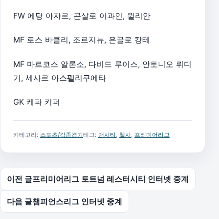
FW 에당 아자르, 곤살로 이과인, 윌리안
MF 로스 바클리, 조르지뉴, 은골로 캉테
MF 마르코스 알론소, 다비드 루이스, 안토니오 뤼디
거, 세사르 아스펠리쿠에타
GK 케파 키퍼
카테고리:
스포츠/각종경기
태그:
맨시티
,
첼시
,
프리미어리그
글 탐색
이전 글
프리미어리그 토트넘 레스터시티 인터넷 중계
다음 글
챔피언스리그 인터넷 중계