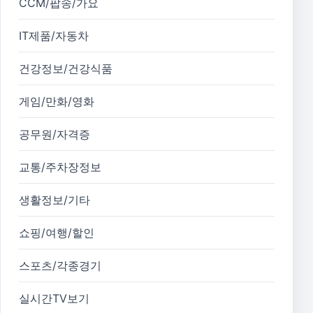
CCM/팝송/가요
IT제품/자동차
건강정보/건강식품
게임/만화/영화
공무원/자격증
교통/주차장정보
생활정보/기타
쇼핑/여행/할인
스포츠/각종경기
실시간TV보기