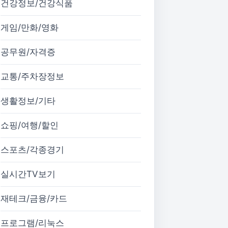
건강정보/건강식품
게임/만화/영화
공무원/자격증
교통/주차장정보
생활정보/기타
쇼핑/여행/할인
스포츠/각종경기
실시간TV보기
재테크/금융/카드
프로그램/리눅스