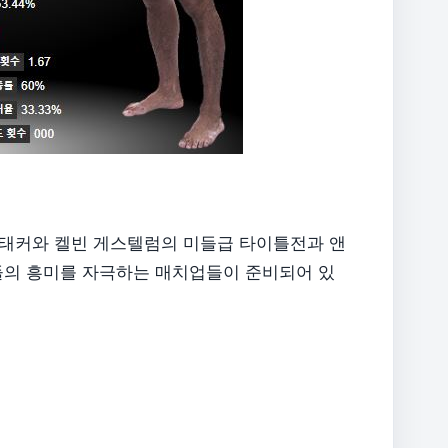
휘태커와 켈빈 게스텔럼의 미들급 타이틀전과 앤
들의 흥미를 자극하는 매치업들이 준비되어 있