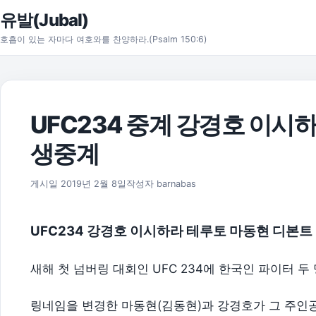
본문으로 건너뛰기
유발(Jubal)
호흡이 있는 자마다 여호와를 찬양하라.(Psalm 150:6)
UFC234 중계 강경호 이시
생중계
2019년 4월 12일
게시일
2019년 2월 8일
작성자
barnabas
UFC234 강경호 이시하라 테루토 마동현 디본트
새해 첫 넘버링 대회인 UFC 234에 한국인 파이터 두
링네임을 변경한 마동현(김동현)과 강경호가 그 주인