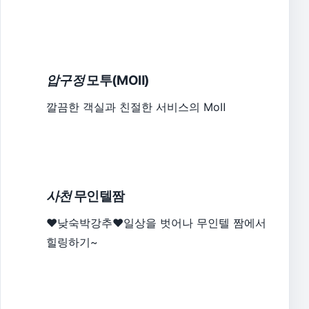
압구정
모투(MOⅡ)
깔끔한 객실과 친절한 서비스의 MoⅡ
사천
무인텔짬
♥낮숙박강추♥일상을 벗어나 무인텔 짬에서
힐링하기~