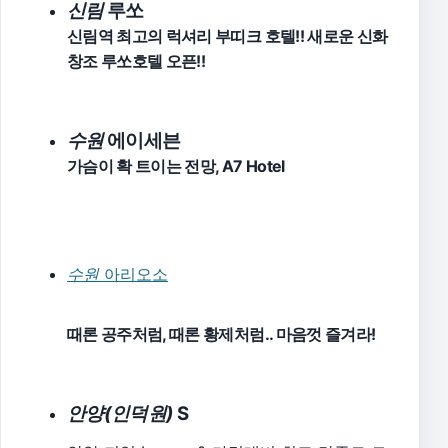
신림
루쏘
신림역 최고의 럭셔리 부띠크 호텔!! 새로운 신화
창조 루쏘호텔 오픈!!
수원
에이세븐
가슴이 확 트이는 전망, A7 Hotel
수원
아리오소
때론 공주처럼, 때론 황제처럼.. 마음껏 즐겨라!
안양(인덕원)
S