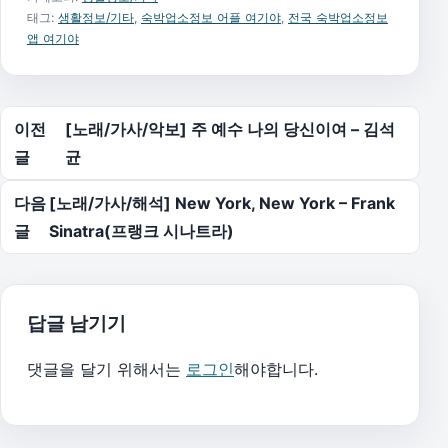
태그:
생활정보/기타
,
숙박업소정보 어플 여기야
,
전국 숙박업소정보
앱 여기야
글 탐색
이전
[노래/가사/악보] 주 예수 나의 당신이여 – 김석
글
균
다음
[노래/가사/해석] New York, New York – Frank
글
Sinatra(프랭크 시나트라)
답글 남기기
댓글을 달기 위해서는
로그인
해야합니다.