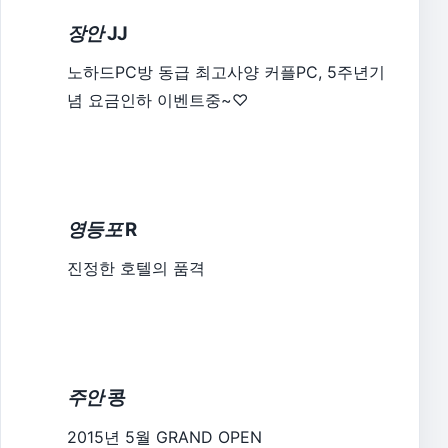
장안
JJ
노하드PC방 동급 최고사양 커플PC, 5주년기
념 요금인하 이벤트중~♡
영등포
R
진정한 호텔의 품격
주안
콩
2015년 5월 GRAND OPEN