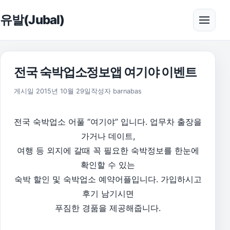
본문으로 건너뛰기
유발(Jubal)
메뉴 
전국 숙박업소정보앱 여기야 이벤트
게시일
2015년 10월 29일
작성자
barnabas
전국 숙박업소 어풀 “여기야” 입니다. 업무차 출장을
가거나 데이트,
여행 등 외지에 갈때 꼭 필요한 숙박정보를 한눈에
확인할 수 있는
숙박 할인 및 숙박업소 예약어플입니다. 가입하시고
후기 남기시면
푸짐한 경품을 제공해줍니다.