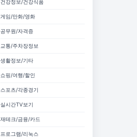
건강정보/건강식품
게임/만화/영화
공무원/자격증
교통/주차장정보
생활정보/기타
쇼핑/여행/할인
스포츠/각종경기
실시간TV보기
재테크/금융/카드
프로그램/리눅스