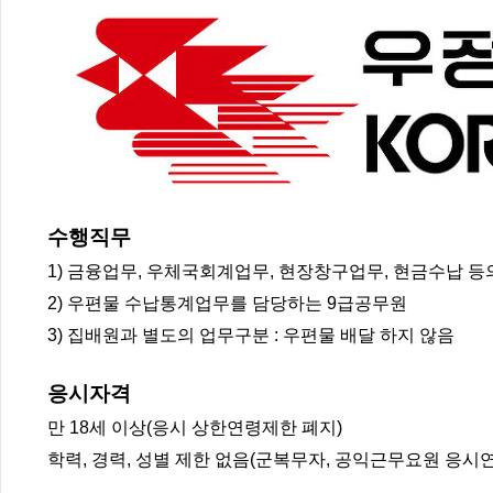
수행직무
1) 금융업무, 우체국회계업무, 현장창구업무, 현금수납 등
2) 우편물 수납통계업무를 담당하는 9급공무원
3) 집배원과 별도의 업무구분 : 우편물 배달 하지 않음
응시자격
만 18세 이상(응시 상한연령제한 폐지)
학력, 경력, 성별 제한 없음(군복무자, 공익근무요원 응시