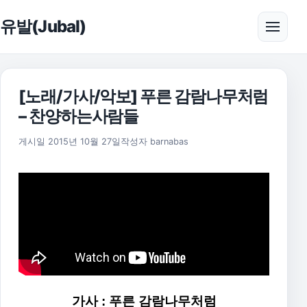
본문으로 건너뛰기
유발(Jubal)
메뉴 
[노래/가사/악보] 푸른 감람나무처럼
– 찬양하는사람들
2025년 11월 18일
게시일
2015년 10월 27일
작성자
barnabas
가사 : 푸른 감람나무처럼