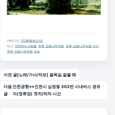
카테고리:
CCM/팝송/가요
태그:
찬양하는사람들
,
푸른 감람나무처럼
,
푸른 감람나무처럼 가사
,
푸른 감람나무처럼 악보
글 탐색
이전 글
[노래/가사/악보] 골목길 걸을 때
다음
인천공항↔인천시 십정동 303번 시내버스 경유
글
지(정류장) 첫차/막차 시간