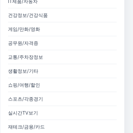
IT제품/자동차
건강정보/건강식품
게임/만화/영화
공무원/자격증
교통/주차장정보
생활정보/기타
쇼핑/여행/할인
스포츠/각종경기
실시간TV보기
재테크/금융/카드