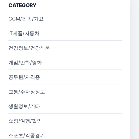
CATEGORY
CCM/팝송/가요
IT제품/자동차
건강정보/건강식품
게임/만화/영화
공무원/자격증
교통/주차장정보
생활정보/기타
쇼핑/여행/할인
스포츠/각종경기