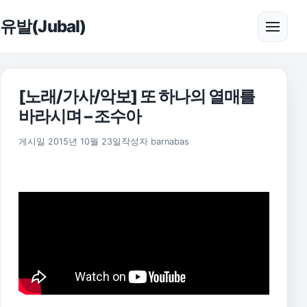
본문으로 건너뛰기
유발(Jubal)
메뉴 
[노래/가사/악보] 또 하나의 열매를
바라시며 – 조수아
2025년 11월 18일
게시일
2015년 10월 23일
작성자
barnabas