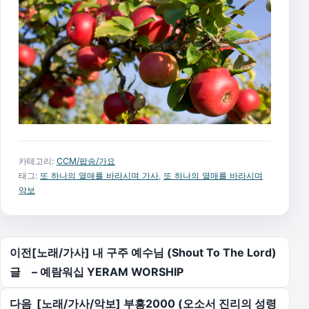
카테고리:
CCM/팝송/가요
태그:
또 하나의 열매를 바라시며 가사
,
또 하나의 열매를 바라시며
악보
글 탐색
이전
[노래/가사] 내 구주 예수님 (Shout To The Lord)
글
– 예람워십 YERAM WORSHIP
다음
[노래/가사/악보] 부흥2000 (오소서 진리의 성령